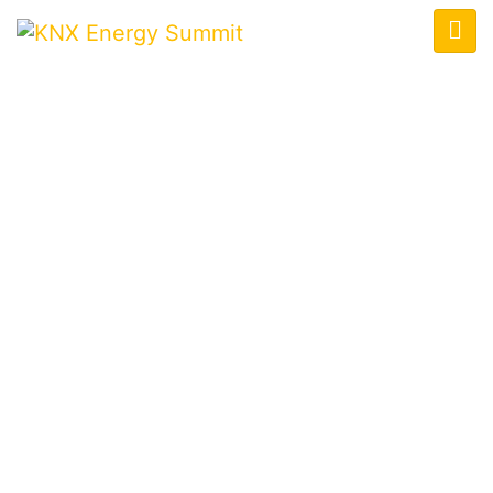
KNX ENERGY SUMMIT
Home
/
Cart