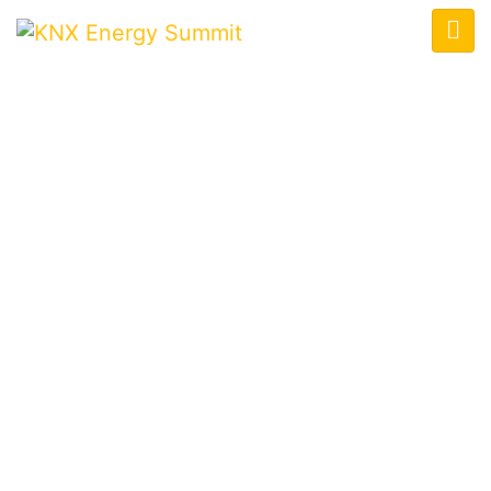
KNX ENERGY SUMMIT
Home
/
Speaker
/
Prof. Dr.-Ing. Klaus Kabitzsch