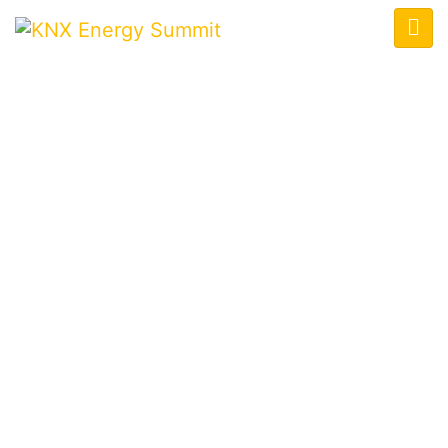
KNX ENERGY SUMMIT
Home
/
Speaker
/
Richard Barkoczy